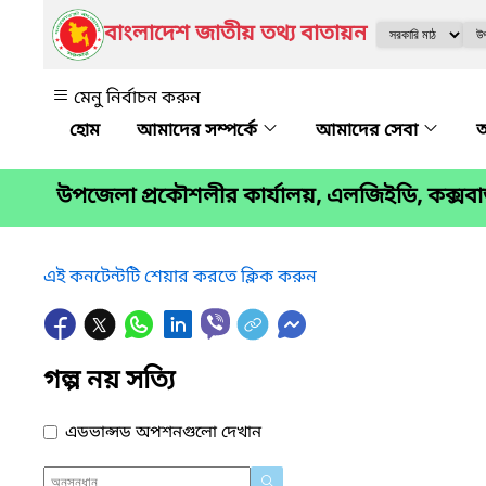
বাংলাদেশ জাতীয় তথ্য বাতায়ন
মেনু নির্বাচন করুন
আমাদের সম্পর্কে
আমাদের সেবা
অ
উপজেলা প্রকৌশলীর কার্যালয়, এলজিইডি, কক্সব
এই কনটেন্টটি শেয়ার করতে ক্লিক করুন
গল্প নয় সত্যি
এডভান্সড অপশনগুলো দেখান