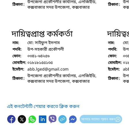
উপজেলা প্রকৌশলীর কার্যালয়, এলজিইডি,
উপজ
ঠিকানা :
ঠিকানা :
কক্সবাজার সদর উপজেলা, কক্সবাজার
কক্
দায়িত্বপ্রাপ্ত কর্মকর্তা
দায়িত্বপ
মো: সাইফুল ইসলাম
মো
নাম:
নাম:
উপ-সহকারী প্রকৌশলী
উপ
পদবি:
পদবি:
০৩৪১-৬৪২৫৬
০৩
ফোন:
ফোন:
০১৮১৮১৫৫১৩৫
০১
মোবাইল:
মোবাইল:
abb.lged
@gmail.com
ab
ইমেইল:
ইমেইল:
উপজেলা প্রকৌশলীর কার্যালয়, এলজিইডি,
উপজ
ঠিকানা :
ঠিকানা :
কক্সবাজার সদর উপজেলা, কক্সবাজার
কক্
এই কনটেন্টটি শেয়ার করতে ক্লিক করুন
আপনার মতামত প্রদান করুন