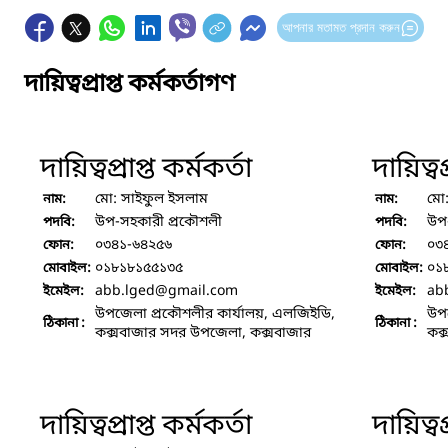
আপনার মতামত প্রদান করুন
দায়িত্বপ্রাপ্ত কর্মকর্তাগণ
দায়িত্বপ্রাপ্ত কর্মকর্তা
দায়িত্বপ
মো: সাইফুল ইসলাম
মো
নাম:
নাম:
উপ-সহকারী প্রকৌশলী
উপ
পদবি:
পদবি:
০৩৪১-৬৪২৫৬
০৩
ফোন:
ফোন:
০১৮১৮১৫৫১৩৫
০১
মোবাইল:
মোবাইল:
abb.lged
@gmail.com
ab
ইমেইল:
ইমেইল:
উপজেলা প্রকৌশলীর কার্যালয়, এলজিইডি,
উপজ
ঠিকানা :
ঠিকানা :
কক্সবাজার সদর উপজেলা, কক্সবাজার
কক্
দায়িত্বপ্রাপ্ত কর্মকর্তা
দায়িত্বপ