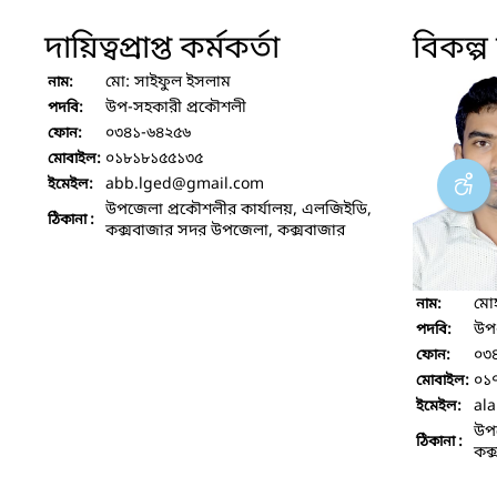
দায়িত্বপ্রাপ্ত কর্মকর্তা
বিকল্প দ
মো: সাইফুল ইসলাম
নাম:
উপ-সহকারী প্রকৌশলী
পদবি:
০৩৪১-৬৪২৫৬
ফোন:
০১৮১৮১৫৫১৩৫
মোবাইল:
abb.lged
@gmail.com
ইমেইল:
উপজেলা প্রকৌশলীর কার্যালয়, এলজিইডি,
ঠিকানা :
কক্সবাজার সদর উপজেলা, কক্সবাজার
মো
নাম:
উপ
পদবি:
০৩
ফোন:
০১
মোবাইল:
al
ইমেইল:
উপজ
ঠিকানা :
কক্