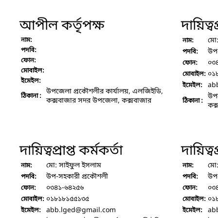
আপীল কর্তৃপক্ষ
দায়িত্বপ
নাম:
মো
নাম:
পদবি:
উপ
পদবি:
ফোন:
০৩
ফোন:
মোবাইল:
০১
মোবাইল:
ইমেইল:
ab
ইমেইল:
উপজেলা প্রকৌশলীর কার্যালয়, এলজিইডি,
ঠিকানা :
উপজ
কক্সবাজার সদর উপজেলা, কক্সবাজার
ঠিকানা :
কক্
দায়িত্বপ্রাপ্ত কর্মকর্তা
দায়িত্বপ
মো: সাইফুল ইসলাম
মো
নাম:
নাম:
উপ-সহকারী প্রকৌশলী
উপ
পদবি:
পদবি:
০৩৪১-৬৪২৫৬
০৩
ফোন:
ফোন:
০১৮১৮১৫৫১৩৫
০১
মোবাইল:
মোবাইল:
abb.lged
@gmail.com
ab
ইমেইল:
ইমেইল: