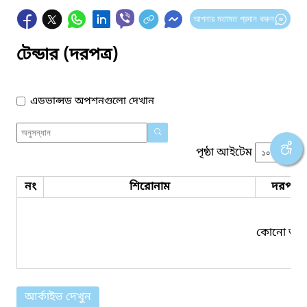
আপনার মতামত প্রদান করুন
টেন্ডার (দরপত্র)
এডভান্সড অপশনগুলো দেখান
পৃষ্ঠা আইটেম
নং
শিরোনাম
দরপত্র 
কোনো তথ্য
আর্কাইভ দেখুন